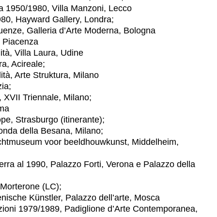
1950/1980, Villa Manzoni, Lecco
80, Hayward Gallery, Londra;
ze, Galleria d’Arte Moderna, Bologna
 Piacenza
à, Villa Laura, Udine
a, Acireale;
, Arte Struktura, Milano
ia;
VII Triennale, Milano;
ma
e, Strasburgo (itinerante);
a della Besana, Milano;
seum voor beeldhouwkunst, Middelheim,
ra al 1990, Palazzo Forti, Verona e Palazzo della
Morterone (LC);
che Künstler, Palazzo dell’arte, Mosca
zioni 1979/1989, Padiglione d’Arte Contemporanea,