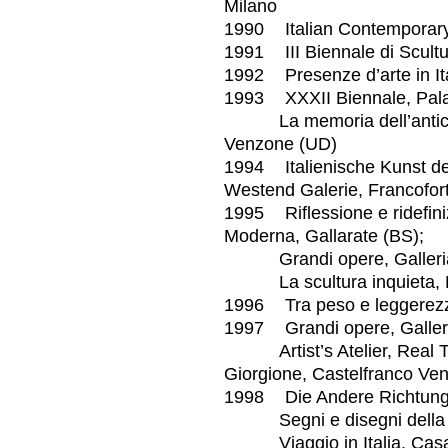
Milano
1990 Italian Contemporary
1991 III Biennale di Scultu
1992 Presenze d’arte in Ital
1993 XXXII Biennale, Pala
La memoria dell’antico – p
Venzone (UD)
1994 Italienische Kunst de 
Westend Galerie, Francofor
1995 Riflessione e ridefinizi
Moderna, Gallarate (BS);
Grandi opere, Galleria 
La scultura inquieta, Pal
1996 Tra peso e leggerezza, 
1997 Grandi opere, Galler
Artist’s Atelier, Real Tim
Giorgione, Castelfranco Ven
1998 Die Andere Richtung 
Segni e disegni della scu
Viaggio in Italia, Casa 