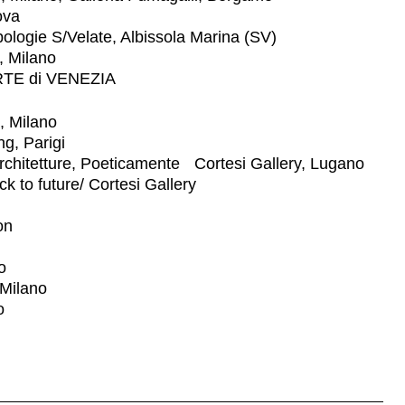
ova
logie S/Velate, Albissola Marina (SV)
 Milano
TE di VENEZIA
 Milano
g, Parigi
hitetture, Poeticamente Cortesi Gallery, Lugano
 to future/ Cortesi Gallery
on
no
ilano
o