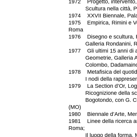
1972 Progetto, intervento, 
Scultura nella città, 
1974 XXVII Biennale, Pala
1975 Empirica, Rimini e Ver
Roma
1976 Disegno e scultura, P
Galleria Rondanini, 
1977 Gli ultimi 15 anni di ar
Geometrie, Galleria Albe
Colombo, Dadamaino, Pard
1978 Metafisica del quotid
I nodi della rappresent
1979 La Section d’Or, Log
Ricognizione della scultu
Bogotondo, con G. Colomb
(MO)
1980 Biennale d’Arte, Me
1981 Linee della ricerca art
Roma;
Il luogo della forma, Mu