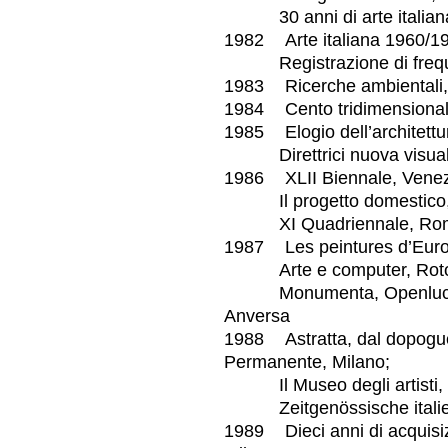
30 anni di arte italiana 
1982 Arte italiana 1960/19
Registrazione di frequen
1983 Ricerche ambientali,
1984 Cento tridimensionalit
1985 Elogio dell’architettur
Direttrici nuova visualità
1986 XLII Biennale, Venez
Il progetto domestico, X
XI Quadriennale, Ro
1987 Les peintures d’Europ
Arte e computer, Rotond
Monumenta, Openluchtmu
Anversa
1988 Astratta, dal dopoguer
Permanente, Milano;
Il Museo degli artisti, 
Zeitgenössische italienis
1989 Dieci anni di acquisi