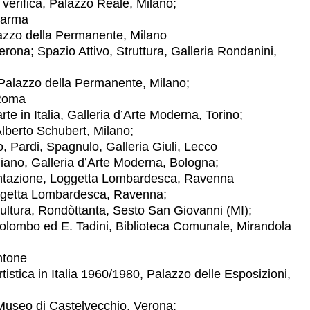
verifica, Palazzo Reale, Milano;
Parma
zzo della Permanente, Milano
ona; Spazio Attivo, Struttura, Galleria Rondanini,
alazzo della Permanente, Milano;
Roma
te in Italia, Galleria d’Arte Moderna, Torino;
rto Schubert, Milano;
i, Spagnulo, Galleria Giuli, Lecco
iano, Galleria d’Arte Moderna, Bologna;
azione, Loggetta Lombardesca, Ravenna
getta Lombardesca, Ravenna;
ra, Rondòttanta, Sesto San Giovanni (MI);
o ed E. Tadini, Biblioteca Comunale, Mirandola
ntone
istica in Italia 1960/1980, Palazzo delle Esposizioni,
seo di Castelvecchio, Verona;