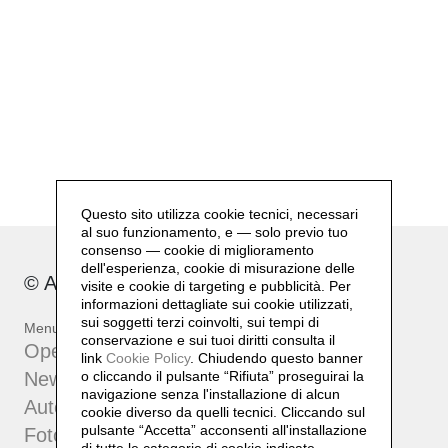
Questo sito utilizza cookie tecnici, necessari
al suo funzionamento, e — solo previo tuo
consenso — cookie di miglioramento
dell'esperienza, cookie di misurazione delle
© Archivio Gianfranco Pardi
visite e cookie di targeting e pubblicità. Per
informazioni dettagliate sui cookie utilizzati,
sui soggetti terzi coinvolti, sui tempi di
Menu
conservazione e sui tuoi diritti consulta il
Opere
link
Cookie Policy
.
Chiudendo questo banner
News
o cliccando il pulsante “Rifiuta” proseguirai la
navigazione senza l'installazione di alcun
Autentiche
cookie diverso da quelli tecnici. Cliccando sul
pulsante “Accetta”
acconsenti all'installazione
Fotografia