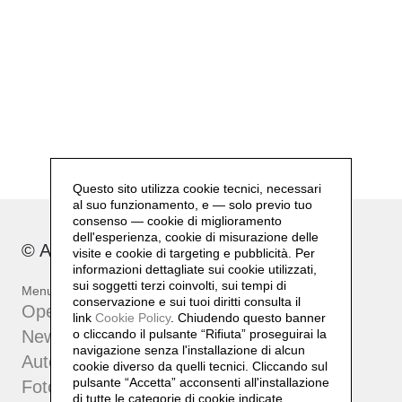
Questo sito utilizza cookie tecnici, necessari
al suo funzionamento, e — solo previo tuo
consenso — cookie di miglioramento
dell'esperienza, cookie di misurazione delle
© Archivio Gianfranco Pardi
visite e cookie di targeting e pubblicità. Per
informazioni dettagliate sui cookie utilizzati,
sui soggetti terzi coinvolti, sui tempi di
Menu
conservazione e sui tuoi diritti consulta il
Opere
link
Cookie Policy
.
Chiudendo questo banner
o cliccando il pulsante “Rifiuta” proseguirai la
News
navigazione senza l'installazione di alcun
Autentiche
cookie diverso da quelli tecnici. Cliccando sul
pulsante “Accetta”
acconsenti all'installazione
Fotografia
di tutte le categorie di cookie indicate.