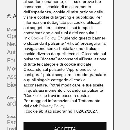
al suo funzionamento, e — solo previo tuo
consenso — cookie di miglioramento
dell'esperienza, cookie di misurazione delle
© Archivio Gianfranco Pardi
visite e cookie di targeting e pubblicità. Per
informazioni dettagliate sui cookie utilizzati,
sui soggetti terzi coinvolti, sui tempi di
Menu
conservazione e sui tuoi diritti consulta il
Opere
link
Cookie Policy
.
Chiudendo questo banner
o cliccando il pulsante “Rifiuta” proseguirai la
News
navigazione senza l'installazione di alcun
Autentiche
cookie diverso da quelli tecnici. Cliccando sul
pulsante “Accetta”
acconsenti all'installazione
Fotografia
di tutte le categorie di cookie indicate.
Mostre
Cliccando sul pulsante “Approfondisci e
configura” potrai scegliere in modo granulare
Associazione
a quali singole categorie di cookie
Biografia
acconsentire. Potrai modificare le tue scelte
in qualsiasi momento cliccando su pulsante
"Cookie" che trovi in basso a destra.
Contatti
Per maggiori informazioni sul Trattamento
archiviopardi@gmail.com
dei dati:
Privacy Policy
.
I cookie abilitati scadranno il 02/02/2027.
Social
Facebook
Instagram
ACCETTA